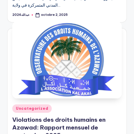
المدني المتمركزة في ولاية…
de
l
l’Azawad.
عبدالله2024
octobre 2, 2025
A
Posted
by
k
a
l
Posted
Uncategorized
in
Violations des droits humains en
Azawad: Rapport mensuel de