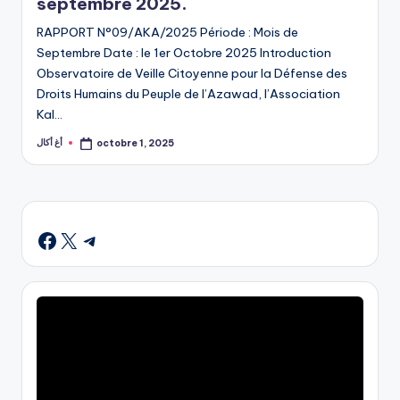
septembre 2025.
RAPPORT N°09/AKA/2025 Période : Mois de
Septembre Date : le 1er Octobre 2025 Introduction
Observatoire de Veille Citoyenne pour la Défense des
Droits Humains du Peuple de l’Azawad, l’Association
Kal…
أغ أكال
octobre 1, 2025
Posted
by
X
Telegram
Facebook