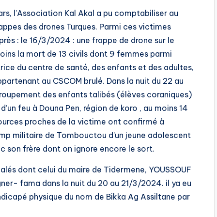
s, l’Association Kal Akal a pu comptabiliser au
frappes des drones Turques. Parmi ces victimes
près : le 16/3/2024 : une frappe de drone sur le
oins la mort de 13 civils dont 9 femmes parmi
ctrice du centre de santé, des enfants et des adultes,
appartenant au CSCOM brulé. Dans la nuit du 22 au
groupement des enfants talibés (élèves coraniques)
 d’un feu à Douna Pen, région de koro , au moins 14
sources proches de la victime ont confirmé à
camp militaire de Tombouctou d’un jeune adolescent
son frère dont on ignore encore le sort.
gnalés dont celui du maire de Tidermene, YOUSSOUF
r- fama dans la nuit du 20 au 21/3/2024. il ya eu
andicapé physique du nom de Bikka Ag Assiltane par