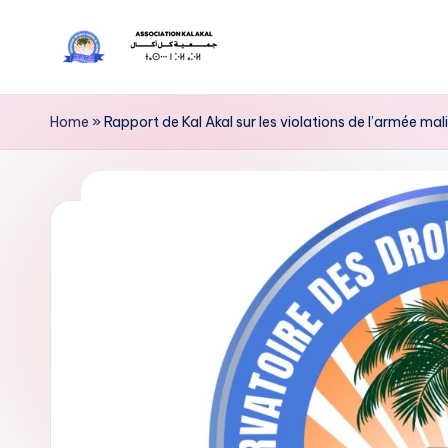
Skip
A
to
l’Association
content
Kal
s
Home
»
Rapport de Kal Akal sur les violations de l’armée ma
Akal
s
est
un
o
Observatoire
c
Citoyen
de
i
Veille
a
et
ti
de
Défense
o
des