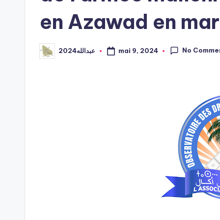
en Azawad en mar
No Comme
mai 9, 2024
عبدالله2024
Posted
by